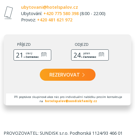
ubytovani@hotelspalov.cz
Ubytování:
+420 775 580 398
(8:00 - 22:00)
Provoz:
+420 481 621 972
PŘÍJEZD
ODJEZD
21.
24.
úterý
pátek
červenec
červenec
REZERVOVAT
Při poptávce skupinové akce nás pro individuální nabídku prosím kontaktuje
na
hotelspalov@sundiskfamily.cz
PROVOZOVATEL: SUNDISK s.r.o. Podhorská 1124/93 466 01