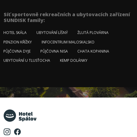
Síť sportovně rekreačních a ubytovacích zařízení
SUNDISK family:
HOTEL SKÁLA
UBYTOVÁNÍ LÍŠNÝ
ŽLUTÁ PLOVÁRNA
PENZION KŘÍŽKY
INFOCENTRUM MALOSKALSKO
PŮJČOVNA DYJE
PŮJČOVNA NISA
CHATA KOPANINA
UBYTOVÁNÍ U TLUSŤOCHA
KEMP DOLÁNKY