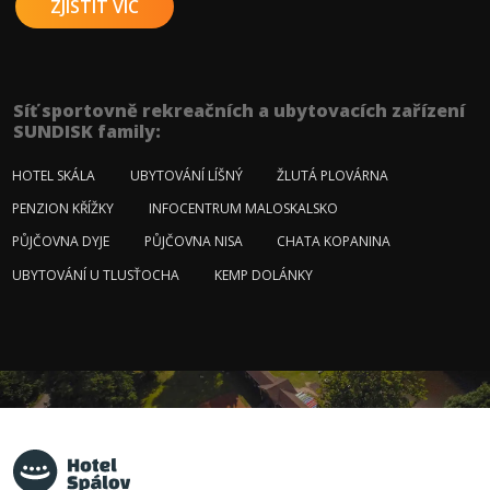
ZJISTIT VÍC
Síť sportovně rekreačních a ubytovacích zařízení
SUNDISK family:
HOTEL SKÁLA
UBYTOVÁNÍ LÍŠNÝ
ŽLUTÁ PLOVÁRNA
PENZION KŘÍŽKY
INFOCENTRUM MALOSKALSKO
PŮJČOVNA DYJE
PŮJČOVNA NISA
CHATA KOPANINA
UBYTOVÁNÍ U TLUSŤOCHA
KEMP DOLÁNKY