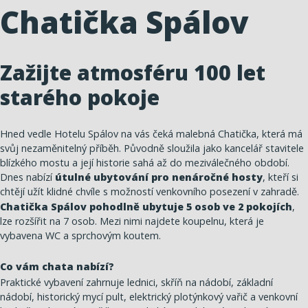
Chatička Spálov
Zažijte atmosféru 100 let
starého pokoje
Hned vedle Hotelu Spálov na vás čeká malebná Chatička, která má
svůj nezaměnitelný příběh. Původně sloužila jako kancelář stavitele
blízkého mostu a její historie sahá až do meziválečného období.
Dnes nabízí
útulné ubytování pro nenáročné hosty
, kteří si
chtějí užít klidné chvíle s možností venkovního posezení v zahradě.
Chatička Spálov pohodlně ubytuje 5 osob ve 2 pokojích
,
lze rozšířit na 7 osob. Mezi nimi najdete koupelnu, která je
vybavena WC a sprchovým koutem.
Co vám chata nabízí?
Praktické vybavení zahrnuje lednici, skříň na nádobí, základní
nádobí, historický mycí pult, elektrický plotýnkový vařič a venkovní