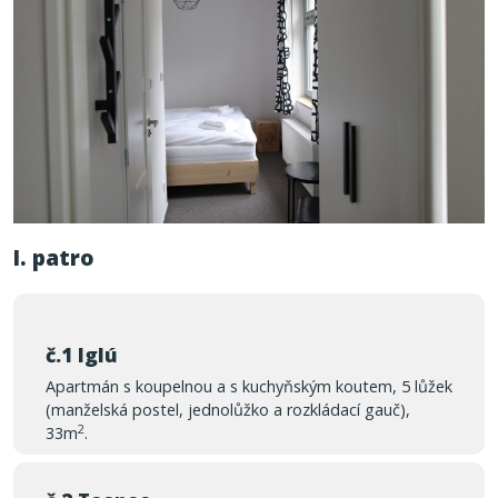
I. patro
č.1 Iglú
Apartmán s koupelnou a s kuchyňským koutem, 5 lůžek
(manželská postel, jednolůžko a rozkládací gauč),
2
33m
.