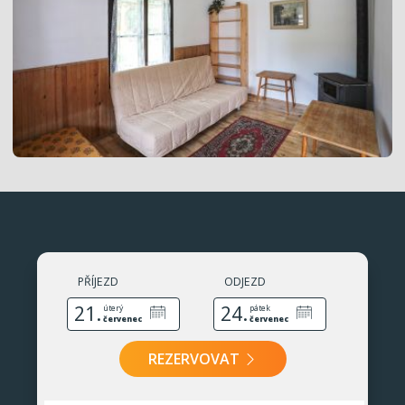
PŘÍJEZD
ODJEZD
21.
24.
úterý
pátek
červenec
červenec
REZERVOVAT