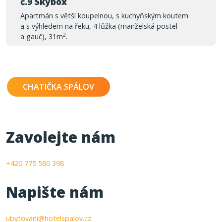
č.9 Skybox
Apartmán s větší koupelnou, s kuchyňským koutem
a s výhledem na řeku, 4 lůžka (manželská postel
2
a gauč), 31m
.
CHATIČKA SPÁLOV
Zavolejte nám
+420 775 580 398
Napište nám
ubytovani@hotelspalov.cz