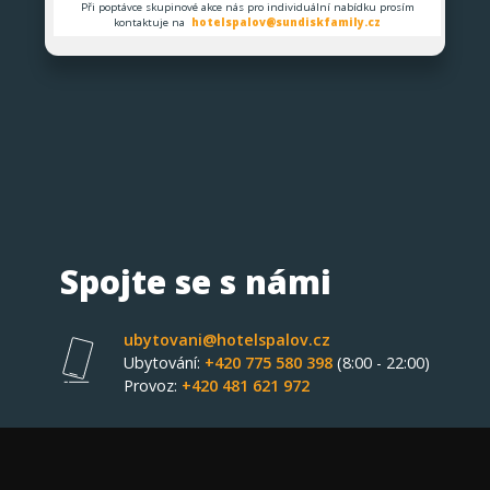
Při poptávce skupinové akce nás pro individuální nabídku prosím
kontaktuje na
hotelspalov@sundiskfamily.cz
Spojte se s námi
ubytovani@hotelspalov.cz
Ubytování:
+420 775 580 398
(8:00 - 22:00)
Provoz:
+420 481 621 972