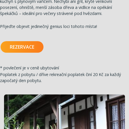
kuchyň s plynovým vařičem. Nechybí ani gril, kryté venkovní
posezení, ohniště, menší zásoba dřeva a vidlice na opékání
špekáčků – ideální pro večery strávené pod hvězdami.
Přijeďte objevit jedinečný genius loci tohoto místa!
REZERVACE
* povlečení je v ceně ubytování
Poplatek z pobytu / dříve rekreační poplatek činí 20 Kč za každý
započatý den pobytu.