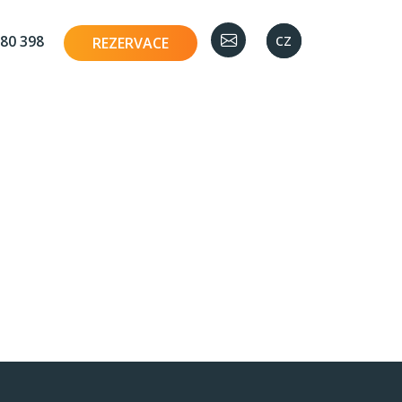
en
cz
80 398
REZERVACE