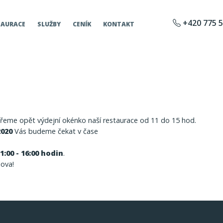
+420 775 5
TAURACE
SLUŽBY
CENÍK
KONTAKT
řeme opět výdejní okénko naší restaurace od 11 do 15 hod.
2020
Vás budeme čekat v čase
:00 - 16:00 hodin
.
lova!