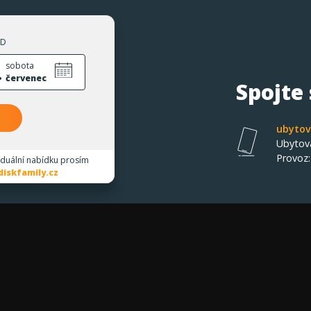
ZD
.
sobota
červenec
Spojte
ubytov
Ubytov
Provoz
iduální nabídku prosím
iskfamily.cz