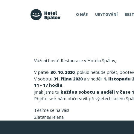
Hotel Spálov
O NÁS
UBYTOVÁNÍ
RES
Vážení hosté Restaurace v Hotelu Spálov,
V pátek
30. 10. 2020
, pokud nebude pršet, pootev
V sobotu
31. října 2020
a v neděli
1. listopadu 
11 - 17 hodin
.
Jinak jsme tu
každou sobotu a neděli v čase 11
Přijďte se k nám občerstvit při výletech kolem Spá
Těšíme se na vás!
Zlatan&Helena.