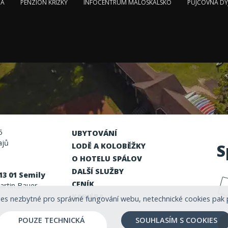
NA
PENZION KŘÍŽKY
INFOCENTRUM MALOSKALSKO
PŮJČOVNA DY
5
UBYTOVÁNÍ
ajů
S
LODĚ A KOLOBĚŽKY
O HOTELU SPÁLOV
DALŠÍ SLUŽBY
13 01 Semily
CENÍK
rtin Bauer
KARIÉRA
es nezbytné pro správné fungování webu, netechnické cookies pak 
POUZE TECHNICKÁ
SOUHLASÍM S COOKIES