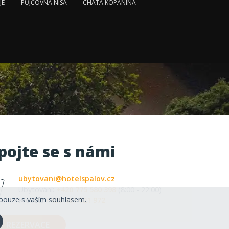
JE
PŮJČOVNA NISA
CHATA KOPANINA
pojte se s námi
ubytovani@hotelspalov.cz
Ubytování:
+420 775 580 398
(8:00 - 22:00)
pouze s vaším souhlasem.
Provoz:
+420 481 621 972
REZERVACE