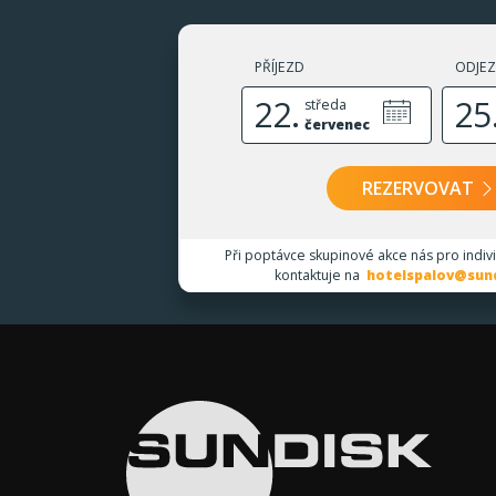
PŘÍJEZD
ODJE
22.
25
středa
červenec
REZERVOVAT
Při poptávce skupinové akce nás pro indiv
kontaktuje na
hotelspalov@sund